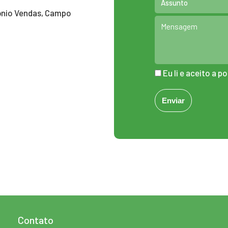
tônio Vendas, Campo
Eu li e aceito a
po
Contato