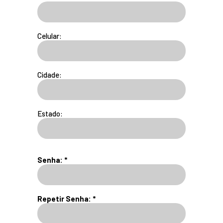
Celular:
Cidade:
Estado:
Senha: *
Repetir Senha: *