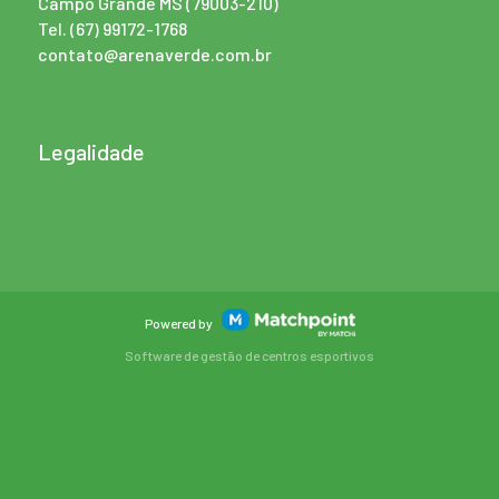
Campo Grande MS (79003-210)
Tel.
(67) 99172-1768
contato@arenaverde.com.br
Legalidade
Powered by
Software de gestão de centros esportivos
Os cookies de este site são utilizadas para personalizar o
conteúdo e os anúncios, oferecer funções de redes sociais e
analisar o tráfego da página. Além disso, compartilhamos
informações sobre o uso que você faça do nosso site com
nossos parceiros de redes sociais, publicidades e analise, que